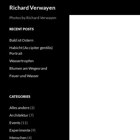
Search
Richard Verwayen
Skip
Photos by Richard Verwayen
to
RECENT POSTS
content
Bald ist Ostern
Habicht (Accipiter gentilis)
Portrait
Wassertropfen
Blumen am Wegesrand
Feuer und Wasser
CATEGORIES
Alles andere
(2)
Architektur
(7)
Events
(11)
Experimente
(9)
Menschen
(4)