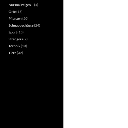
Nur mal zeigen…
(4)
Orte
(13)
Pflanzen
(20)
Schnappschüsse
(24)
Sport
(13)
Strangers
(2)
Technik
(13)
Tiere
(32)