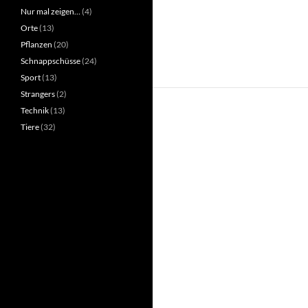
Nur mal zeigen…
(4)
Orte
(13)
Pflanzen
(20)
Schnappschüsse
(24)
Sport
(13)
Strangers
(2)
Technik
(13)
Tiere
(32)