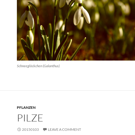
Schneeglöckchen (Galanthus)
PFLANZEN
PILZE
20150103
LEAVE A COMMENT