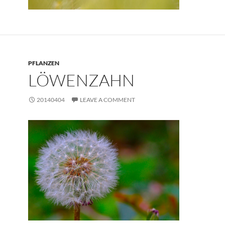
PFLANZEN
LÖWENZAHN
20140404
LEAVE A COMMENT