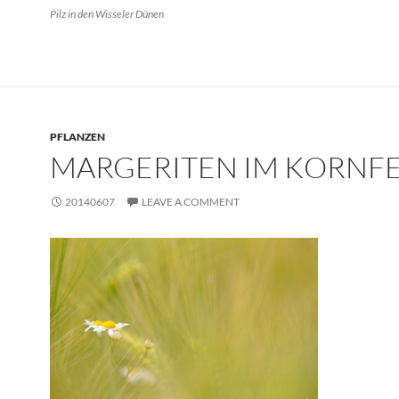
Pilz in den Wisseler Dünen
PFLANZEN
MARGERITEN IM KORNF
20140607
LEAVE A COMMENT