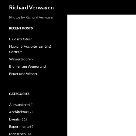
Search
Richard Verwayen
Skip
Photos by Richard Verwayen
to
RECENT POSTS
content
Bald ist Ostern
Habicht (Accipiter gentilis)
Portrait
Wassertropfen
Blumen am Wegesrand
Feuer und Wasser
CATEGORIES
Alles andere
(2)
Architektur
(7)
Events
(11)
Experimente
(9)
Menschen
(4)