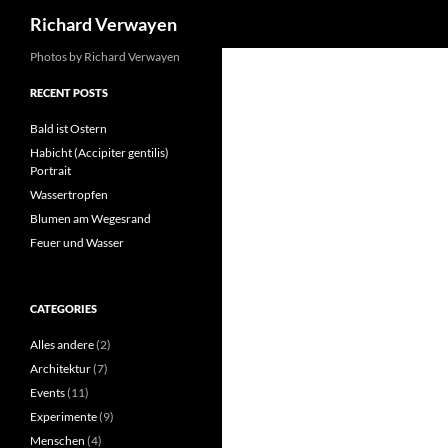
Search
Richard Verwayen
Skip
Photos by Richard Verwayen
to
RECENT POSTS
content
Bald ist Ostern
Habicht (Accipiter gentilis)
Portrait
Wassertropfen
Blumen am Wegesrand
Feuer und Wasser
CATEGORIES
Alles andere
(2)
Architektur
(7)
Events
(11)
Experimente
(9)
Menschen
(4)