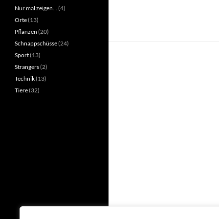
Nur mal zeigen…
(4)
Orte
(13)
Pflanzen
(20)
Schnappschüsse
(24)
Sport
(13)
Strangers
(2)
Technik
(13)
Tiere
(32)