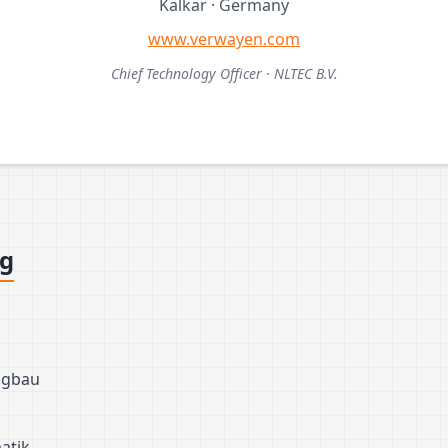
Kalkar · Germany
www.verwayen.com
Chief Technology Officer · NLTEC B.V.
ng
ugbau
atik